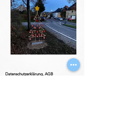
Datenschutzerklärung,
AGB
und
Disclaimer
Partner
Impressum
Schlosserei Metallbau Mellinger UG
(haftungsbeschränkt)